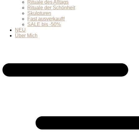
Rituale des Alltags
Rituale der Schönheit
Skulpturen
Fast ausverkauft!
SALE bis -50%
NEU
Über Mich