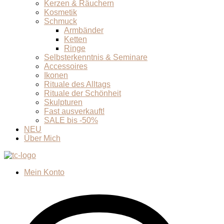
Kerzen & Räuchern
Kosmetik
Schmuck
Armbänder
Ketten
Ringe
Selbsterkenntnis & Seminare
Accessoires
Ikonen
Rituale des Alltags
Rituale der Schönheit
Skulpturen
Fast ausverkauft!
SALE bis -50%
NEU
Über Mich
Mein Konto