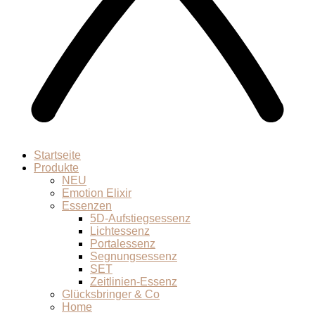
Startseite
Produkte
NEU
Emotion Elixir
Essenzen
5D-Aufstiegsessenz
Lichtessenz
Portalessenz
Segnungsessenz
SET
Zeitlinien-Essenz
Glücksbringer & Co
Home