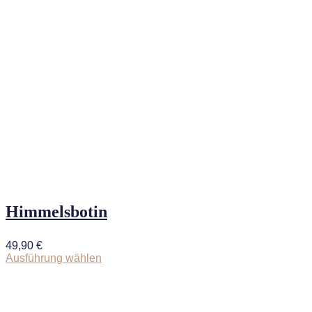
Himmelsbotin
49,90
€
Ausführung wählen
Dieses
Produkt
weist
mehrere