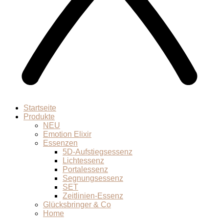
Startseite
Produkte
NEU
Emotion Elixir
Essenzen
5D-Aufstiegsessenz
Lichtessenz
Portalessenz
Segnungsessenz
SET
Zeitlinien-Essenz
Glücksbringer & Co
Home