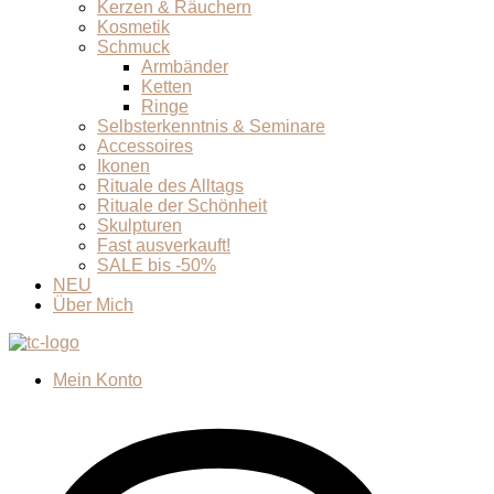
Kerzen & Räuchern
Kosmetik
Schmuck
Armbänder
Ketten
Ringe
Selbsterkenntnis & Seminare
Accessoires
Ikonen
Rituale des Alltags
Rituale der Schönheit
Skulpturen
Fast ausverkauft!
SALE bis -50%
NEU
Über Mich
Mein Konto