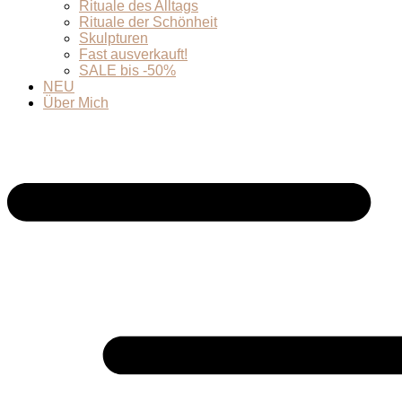
Rituale des Alltags
Rituale der Schönheit
Skulpturen
Fast ausverkauft!
SALE bis -50%
NEU
Über Mich