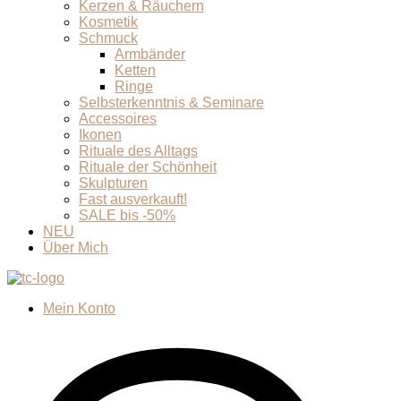
Kerzen & Räuchern
Kosmetik
Schmuck
Armbänder
Ketten
Ringe
Selbsterkenntnis & Seminare
Accessoires
Ikonen
Rituale des Alltags
Rituale der Schönheit
Skulpturen
Fast ausverkauft!
SALE bis -50%
NEU
Über Mich
Mein Konto