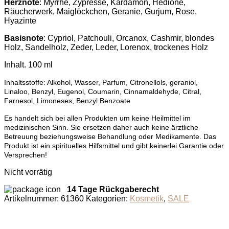
Herznote
: Myrrhe, Zypresse, Kardamon, Hedione,
Räucherwerk, Maiglöckchen, Geranie, Gurjum, Rose,
Hyazinte
Basisnote
: Cypriol, Patchouli, Orcanox, Cashmir, blondes
Holz, Sandelholz, Zeder, Leder, Lorenox, trockenes Holz
Inhalt. 100 ml
Inhaltsstoffe: Alkohol, Wasser, Parfum, Citronellols, geraniol,
Linaloo, Benzyl, Eugenol, Coumarin, Cinnamaldehyde, Citral,
Farnesol, Limoneses, Benzyl Benzoate
Es handelt sich bei allen Produkten um keine Heilmittel im
medizinischen Sinn. Sie ersetzen daher auch keine ärztliche
Betreuung beziehungsweise Behandlung oder Medikamente. Das
Produkt ist ein spirituelles Hilfsmittel und gibt keinerlei Garantie oder
Versprechen!
Nicht vorrätig
14 Tage Rückgaberecht
Artikelnummer:
61360
Kategorien:
Kosmetik
,
SALE