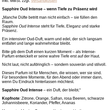
inkl. MwSt.
zzgl.
Versandkosten
war:
ist:
69,90 €
29,90 €.
Sapphire Oud Intense – wenn Tiefe zu Präsenz wird
„Manche Düfte betritt man nicht einfach – sie füllen den
Raum.
Sapphire Oud Intense
steht für Tiefe, Eleganz und starke
Präsenz.
Ein intensiver Oud-Duft, warm und edel, der sich langsam
entfaltet und lange wahrnehmbar bleibt.
Bitte gib dem Duft einen kurzen Moment – als Intense-
Parfum entwickelt er seine wahre Tiefe erst auf der Haut.
Nicht laut, nicht aufdringlich – sondern souverän und stilvoll.
Dieses Parfum ist für Menschen, die wissen, wer sie sind.
Für besondere Momente, für den Abend oder immer dann,
wenn Du Eindruck hinterlassen möchtest.
Sapphire Oud Intense
– ein Duft, der bleibt.“
Kopfnote
: Zitrone, Orange, Safran, rosa Beeren, schwarze
Johannisbeere, Koriander, Pfeffer, Ananas