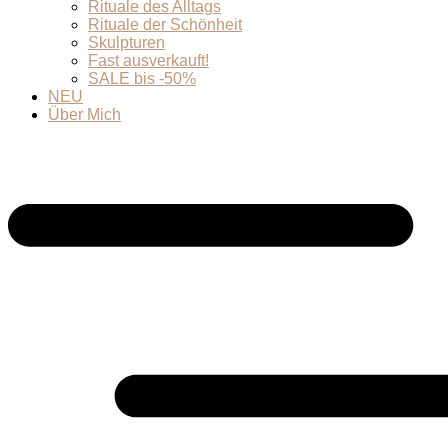
Rituale des Alltags
Rituale der Schönheit
Skulpturen
Fast ausverkauft!
SALE bis -50%
NEU
Über Mich