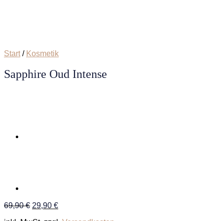
Start
/
Kosmetik
Sapphire Oud Intense
Ursprünglicher
Aktueller
69,90
€
29,90
€
Preis
Preis