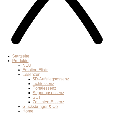
Startseite
Produkte
NEU
Emotion Elixir
Essenzen
5D-Aufstiegsessenz
Lichtessenz
Portalessenz
Segnungsessenz
SET
Zeitlinien-Essenz
Glücksbringer & Co
Home