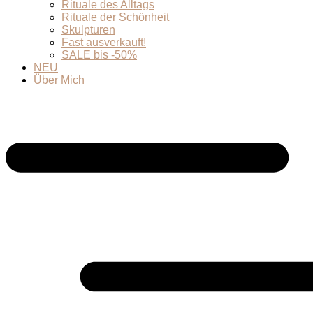
Rituale des Alltags
Rituale der Schönheit
Skulpturen
Fast ausverkauft!
SALE bis -50%
NEU
Über Mich