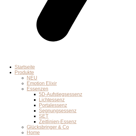
Startseite
Produkte
NEU
Emotion Elixir
Essenzen
5D-Aufstiegsessenz
Lichtessenz
Portalessenz
Segnungsessenz
SET
Zeitlinien-Essenz
Glücksbringer & Co
Home