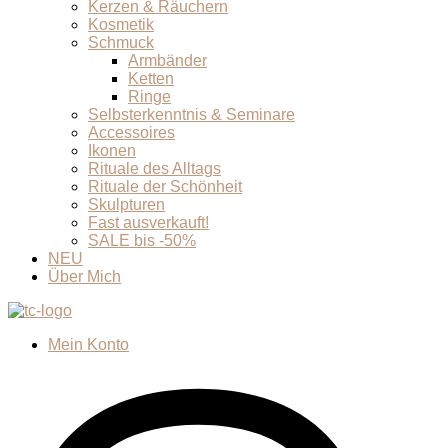
Kerzen & Räuchern
Kosmetik
Schmuck
Armbänder
Ketten
Ringe
Selbsterkenntnis & Seminare
Accessoires
Ikonen
Rituale des Alltags
Rituale der Schönheit
Skulpturen
Fast ausverkauft!
SALE bis -50%
NEU
Über Mich
Mein Konto