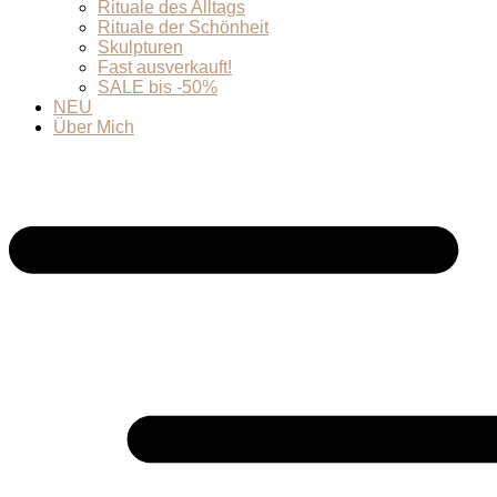
Rituale des Alltags
Rituale der Schönheit
Skulpturen
Fast ausverkauft!
SALE bis -50%
NEU
Über Mich