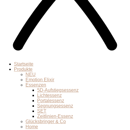
Startseite
Produkte
NEU
Emotion Elixir
Essenzen
5D-Aufstiegsessenz
Lichtessenz
Portalessenz
Segnungsessenz
SET
Zeitlinien-Essenz
Glücksbringer & Co
Home