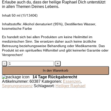
Erlaube auch du, dass der heilige Raphael Dich unterstützt
in allen Themen Deines Lebens.
(1l/1340€)
Inhalt 50 ml
Inhaltsstoffe: Alkohol denaturiert (95%), Destilliertes Wasser,
kosmetische Farbe
Es handelt sich bei allen Produkten um keine Heilmittel im
medizinischen Sinn. Sie ersetzen daher auch keine ärztliche
Betreuung beziehungsweise Behandlung oder Medikamente. Das
Produkt ist ein spirituelles Hilfsmittel und gibt keinerlei Garantie oder
Versprechen!
Segnungsessenz
Heiliger
In den Warenkorb
Raphael
Menge
14 Tage Rückgaberecht
Artikelnummer:
60387
Kategorien:
Essenzen
,
Segnungsessenz
Schlagwort:
Heiliger Raphael