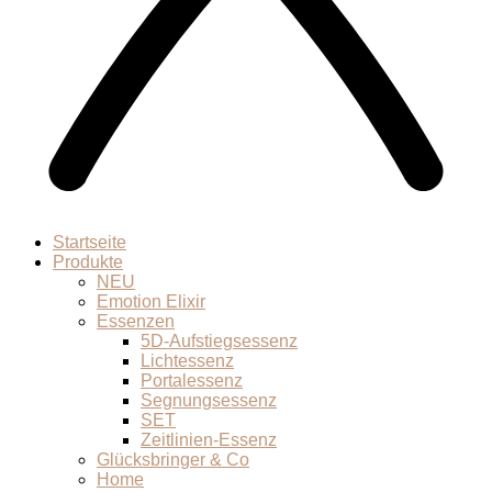
Startseite
Produkte
NEU
Emotion Elixir
Essenzen
5D-Aufstiegsessenz
Lichtessenz
Portalessenz
Segnungsessenz
SET
Zeitlinien-Essenz
Glücksbringer & Co
Home