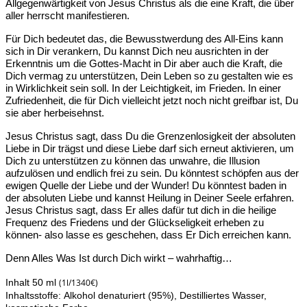
Allgegenwärtigkeit von Jesus Christus als die eine Kraft, die über
aller herrscht manifestieren.
Für Dich bedeutet das, die Bewusstwerdung des All-Eins kann
sich in Dir verankern, Du kannst Dich neu ausrichten in der
Erkenntnis um die Gottes-Macht in Dir aber auch die Kraft, die
Dich vermag zu unterstützen, Dein Leben so zu gestalten wie es
in Wirklichkeit sein soll. In der Leichtigkeit, im Frieden. In einer
Zufriedenheit, die für Dich vielleicht jetzt noch nicht greifbar ist, Du
sie aber herbeisehnst.
Jesus Christus sagt, dass Du die Grenzenlosigkeit der absoluten
Liebe in Dir trägst und diese Liebe darf sich erneut aktivieren, um
Dich zu unterstützen zu können das unwahre, die Illusion
aufzulösen und endlich frei zu sein. Du könntest schöpfen aus der
ewigen Quelle der Liebe und der Wunder! Du könntest baden in
der absoluten Liebe und kannst Heilung in Deiner Seele erfahren.
Jesus Christus sagt, dass Er alles dafür tut dich in die heilige
Frequenz des Friedens und der Glückseligkeit erheben zu
können- also lasse es geschehen, dass Er Dich erreichen kann.
Denn Alles Was Ist durch Dich wirkt – wahrhaftig…
(1l/1340€)
Inhalt 50 ml
Inhaltsstoffe: Alkohol denaturiert (95%), Destilliertes Wasser,