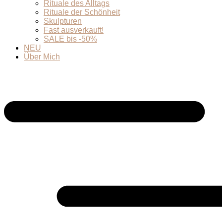
Rituale des Alltags
Rituale der Schönheit
Skulpturen
Fast ausverkauft!
SALE bis -50%
NEU
Über Mich