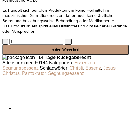
kosmetische Farbe
Es handelt sich bei allen Produkten um keine Heilmittel im
medizinischen Sinn. Sie ersetzen daher auch keine ärztliche
Betreuung beziehungsweise Behandlung oder Medikamente.
Das Produkt ist ein spirituelles Hilfsmittel und gibt keinerlei Garantie
oder Versprechen!
Segnungsessenz
Pantokrator
In den Warenkorb
Menge
14 Tage Rückgaberecht
Artikelnummer:
60144
Kategorien:
Essenzen
,
Segnungsessenz
Schlagwörter:
Christi
,
Essenz
,
Jesus
Christus
,
Pantokrator
,
Segnungsessenz