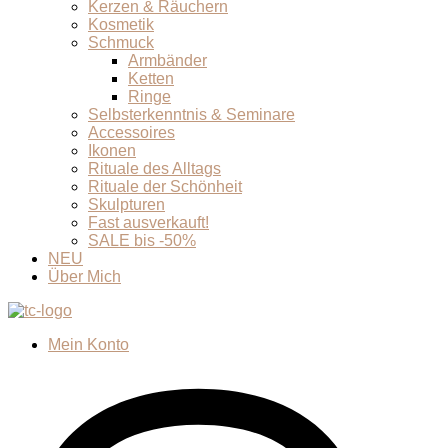
Kerzen & Räuchern
Kosmetik
Schmuck
Armbänder
Ketten
Ringe
Selbsterkenntnis & Seminare
Accessoires
Ikonen
Rituale des Alltags
Rituale der Schönheit
Skulpturen
Fast ausverkauft!
SALE bis -50%
NEU
Über Mich
Mein Konto