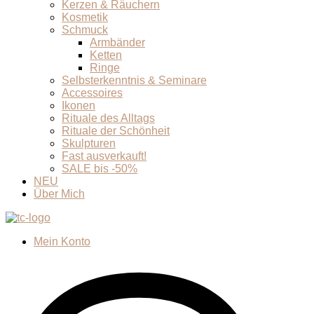
Kerzen & Räuchern
Kosmetik
Schmuck
Armbänder
Ketten
Ringe
Selbsterkenntnis & Seminare
Accessoires
Ikonen
Rituale des Alltags
Rituale der Schönheit
Skulpturen
Fast ausverkauft!
SALE bis -50%
NEU
Über Mich
Mein Konto