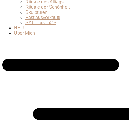
Rituale des Alltags
Rituale der Schönheit
Skulpturen
Fast ausverkauft!
SALE bis -50%
NEU
Über Mich