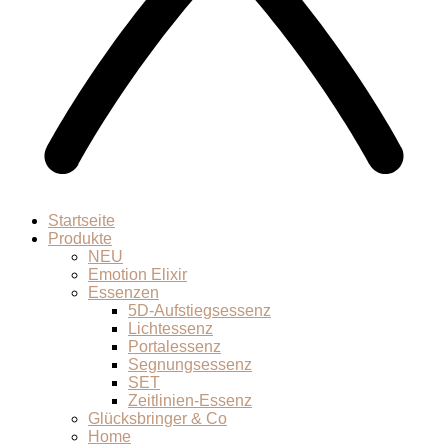
Startseite
Produkte
NEU
Emotion Elixir
Essenzen
5D-Aufstiegsessenz
Lichtessenz
Portalessenz
Segnungsessenz
SET
Zeitlinien-Essenz
Glücksbringer & Co
Home