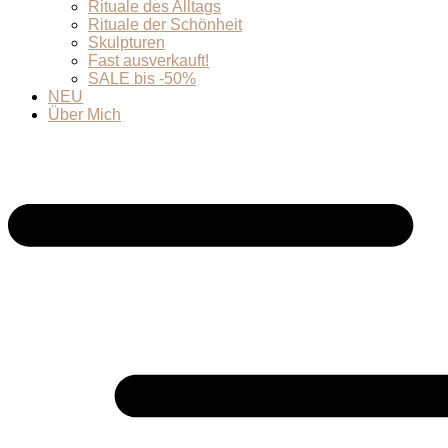
Rituale des Alltags
Rituale der Schönheit
Skulpturen
Fast ausverkauft!
SALE bis -50%
NEU
Über Mich