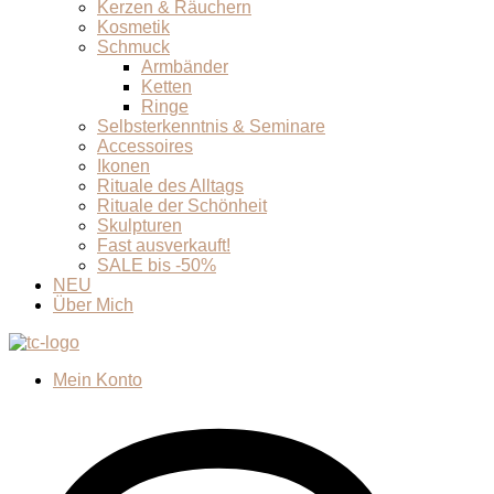
Kerzen & Räuchern
Kosmetik
Schmuck
Armbänder
Ketten
Ringe
Selbsterkenntnis & Seminare
Accessoires
Ikonen
Rituale des Alltags
Rituale der Schönheit
Skulpturen
Fast ausverkauft!
SALE bis -50%
NEU
Über Mich
Mein Konto