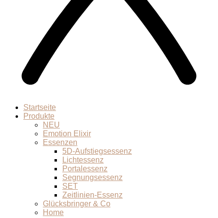
Startseite
Produkte
NEU
Emotion Elixir
Essenzen
5D-Aufstiegsessenz
Lichtessenz
Portalessenz
Segnungsessenz
SET
Zeitlinien-Essenz
Glücksbringer & Co
Home