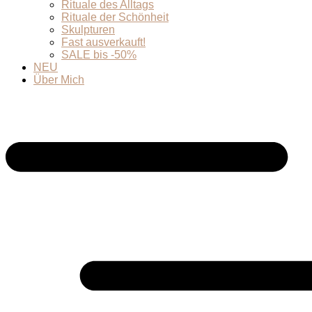
Rituale des Alltags
Rituale der Schönheit
Skulpturen
Fast ausverkauft!
SALE bis -50%
NEU
Über Mich