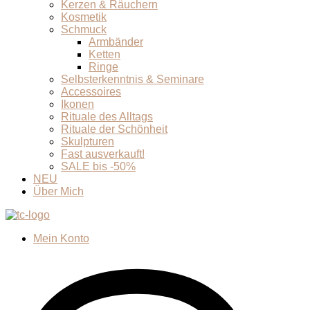
Kerzen & Räuchern
Kosmetik
Schmuck
Armbänder
Ketten
Ringe
Selbsterkenntnis & Seminare
Accessoires
Ikonen
Rituale des Alltags
Rituale der Schönheit
Skulpturen
Fast ausverkauft!
SALE bis -50%
NEU
Über Mich
Mein Konto