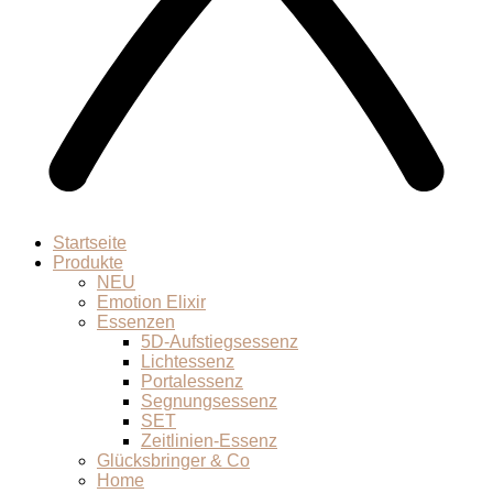
Startseite
Produkte
NEU
Emotion Elixir
Essenzen
5D-Aufstiegsessenz
Lichtessenz
Portalessenz
Segnungsessenz
SET
Zeitlinien-Essenz
Glücksbringer & Co
Home