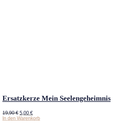
Ersatzkerze Mein Seelengeheimnis
Ursprünglicher
Aktueller
19,90
€
5,00
€
Preis
Preis
In den Warenkorb
war:
ist:
19,90 €
5,00 €.