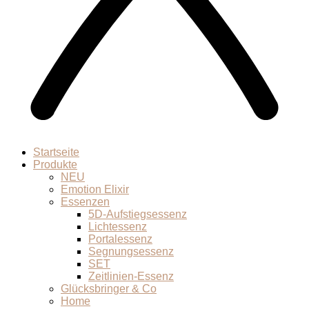
Startseite
Produkte
NEU
Emotion Elixir
Essenzen
5D-Aufstiegsessenz
Lichtessenz
Portalessenz
Segnungsessenz
SET
Zeitlinien-Essenz
Glücksbringer & Co
Home