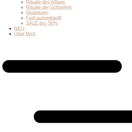
Rituale des Alltags
Rituale der Schönheit
Skulpturen
Fast ausverkauft!
SALE bis -50%
NEU
Über Mich