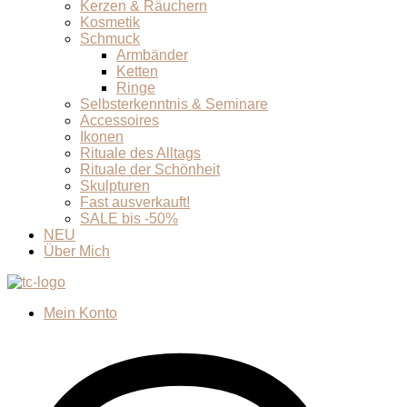
Kerzen & Räuchern
Kosmetik
Schmuck
Armbänder
Ketten
Ringe
Selbsterkenntnis & Seminare
Accessoires
Ikonen
Rituale des Alltags
Rituale der Schönheit
Skulpturen
Fast ausverkauft!
SALE bis -50%
NEU
Über Mich
Mein Konto