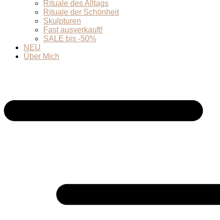
Rituale des Alltags
Rituale der Schönheit
Skulpturen
Fast ausverkauft!
SALE bis -50%
NEU
Über Mich