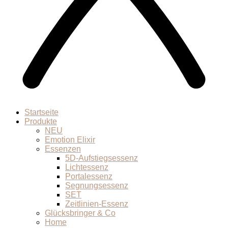
Startseite
Produkte
NEU
Emotion Elixir
Essenzen
5D-Aufstiegsessenz
Lichtessenz
Portalessenz
Segnungsessenz
SET
Zeitlinien-Essenz
Glücksbringer & Co
Home