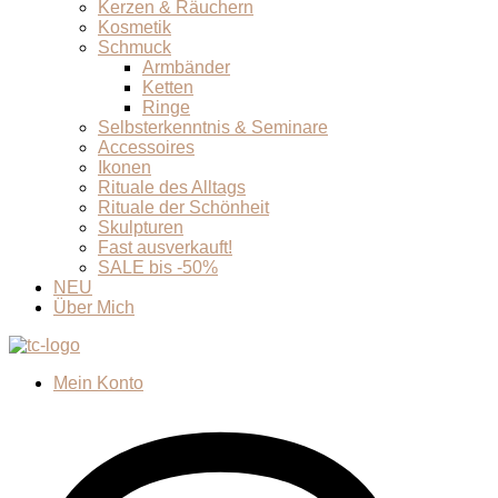
Kerzen & Räuchern
Kosmetik
Schmuck
Armbänder
Ketten
Ringe
Selbsterkenntnis & Seminare
Accessoires
Ikonen
Rituale des Alltags
Rituale der Schönheit
Skulpturen
Fast ausverkauft!
SALE bis -50%
NEU
Über Mich
Mein Konto