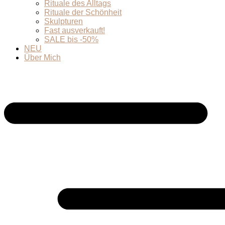
Rituale des Alltags
Rituale der Schönheit
Skulpturen
Fast ausverkauft!
SALE bis -50%
NEU
Über Mich