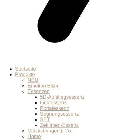
Startseite
Produkte
NEU
Emotion Elixir
Essenzen
5D-Aufstiegsessenz
Lichtessenz
Portalessenz
Segnungsessenz
SET
Zeitlinien-Essenz
Glücksbringer & Co
Home