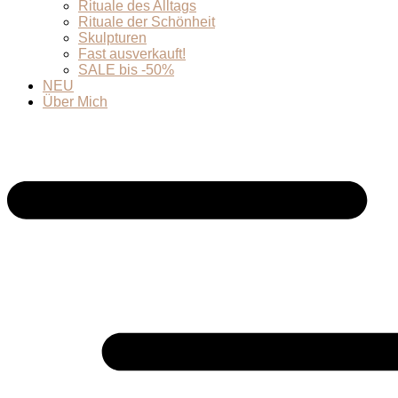
Rituale des Alltags
Rituale der Schönheit
Skulpturen
Fast ausverkauft!
SALE bis -50%
NEU
Über Mich