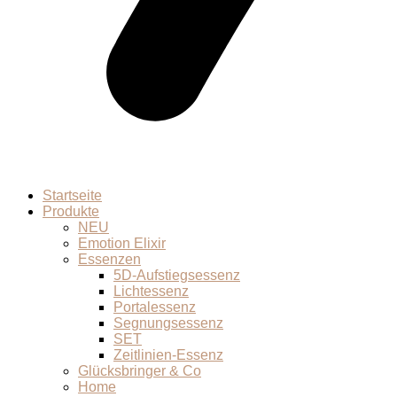
Startseite
Produkte
NEU
Emotion Elixir
Essenzen
5D-Aufstiegsessenz
Lichtessenz
Portalessenz
Segnungsessenz
SET
Zeitlinien-Essenz
Glücksbringer & Co
Home