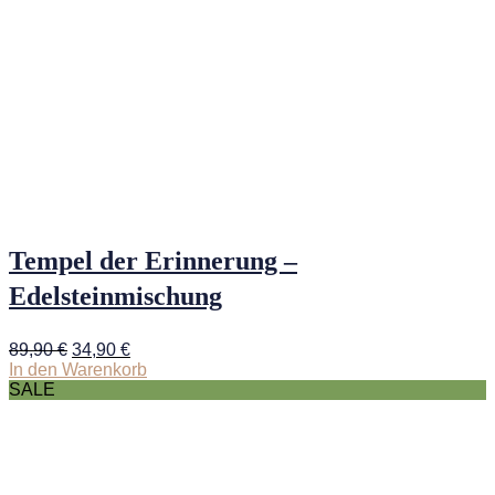
Tempel der Erinnerung –
Edelsteinmischung
Ursprünglicher
Aktueller
89,90
€
34,90
€
Preis
Preis
In den Warenkorb
war:
ist:
SALE
89,90 €
34,90 €.