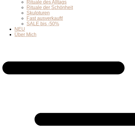
Rituale des Alltags
Rituale der Schönheit
Skulpturen
Fast ausverkauft!
SALE bis -50%
NEU
Über Mich