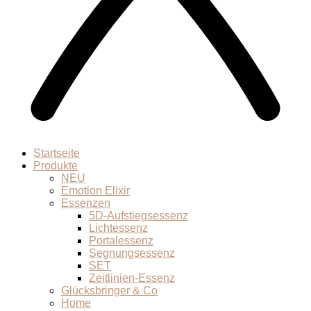
Startseite
Produkte
NEU
Emotion Elixir
Essenzen
5D-Aufstiegsessenz
Lichtessenz
Portalessenz
Segnungsessenz
SET
Zeitlinien-Essenz
Glücksbringer & Co
Home