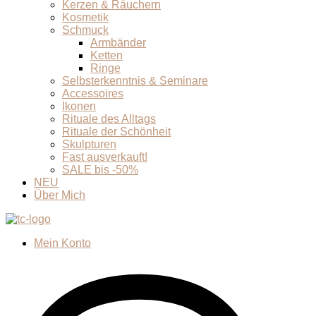
Kerzen & Räuchern
Kosmetik
Schmuck
Armbänder
Ketten
Ringe
Selbsterkenntnis & Seminare
Accessoires
Ikonen
Rituale des Alltags
Rituale der Schönheit
Skulpturen
Fast ausverkauft!
SALE bis -50%
NEU
Über Mich
Mein Konto