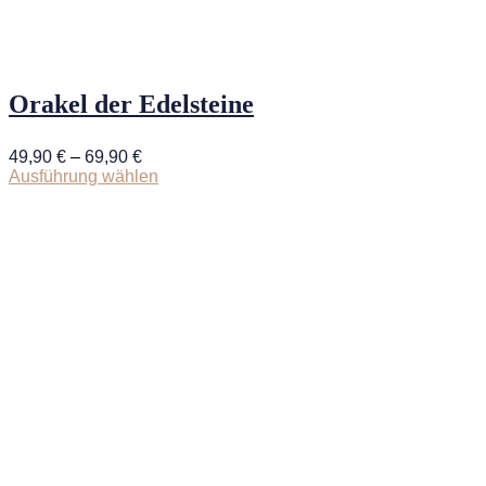
Orakel der Edelsteine
49,90
€
–
69,90
€
Ausführung wählen
Dieses
Produkt
weist
mehrere
Varianten
auf.
Die
Optionen
können
auf
der
Produktseite
gewählt
werden