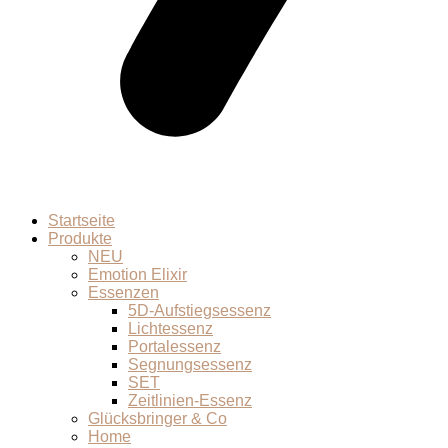
Startseite
Produkte
NEU
Emotion Elixir
Essenzen
5D-Aufstiegsessenz
Lichtessenz
Portalessenz
Segnungsessenz
SET
Zeitlinien-Essenz
Glücksbringer & Co
Home