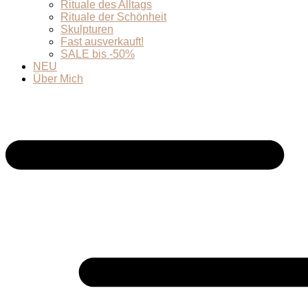
Rituale des Alltags
Rituale der Schönheit
Skulpturen
Fast ausverkauft!
SALE bis -50%
NEU
Über Mich