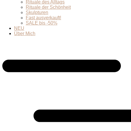
Rituale des Alltags
Rituale der Schönheit
Skulpturen
Fast ausverkauft!
SALE bis -50%
NEU
Über Mich