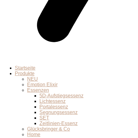
Startseite
Produkte
NEU
Emotion Elixir
Essenzen
5D-Aufstiegsessenz
Lichtessenz
Portalessenz
Segnungsessenz
SET
Zeitlinien-Essenz
Glücksbringer & Co
Home