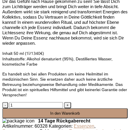
Dir das Gefühl nach Hause gekommen zu sein! Sie lässt Dich
zum Lichtträger werden und bringt Dich weiter in tiefe Absicht.
Außerdem wirkt sie stark reinigend und transformiert Energien des
Kollektivs, sodass Du Vertrauen in Deine Göttlichkeit finden
kannst! In einem wundervollen Ritual, und auf höchster Ebene
channelle ich jede Essenz individuell. Dadurch bekommt die
Lichtessenz ihre Wirkung, die genau auf Dich abgestimmt ist.
Wenn Du Deine Essenz nachhause bekommst, wird sie sich Dir
wieder anpassen.
(1l/1340€)
Inhalt 50 ml
Inhaltsstoffe: Alkohol denaturiert (95%), Destilliertes Wasser,
kosmetische Farbe
Es handelt sich bei allen Produkten um keine Heilmittel im
medizinischen Sinn. Sie ersetzen daher auch keine ärztliche
Betreuung beziehungsweise Behandlung oder Medikamente. Das
Produkt ist ein spirituelles Hilfsmittel und gibt keinerlei Garantie oder
Versprechen!
Segnungsessenz
Lemurische
In den Warenkorb
Feueressenz
Menge
14 Tage Rückgaberecht
Artikelnummer:
60328
Kategorien:
Essenzen
,