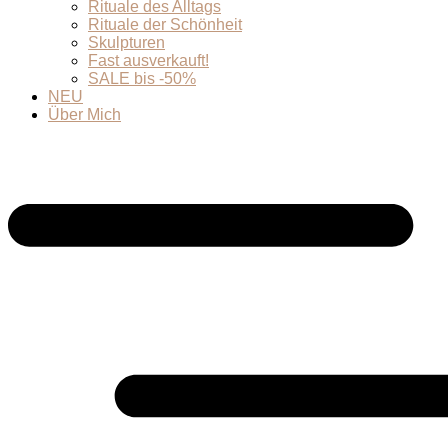
Rituale des Alltags
Rituale der Schönheit
Skulpturen
Fast ausverkauft!
SALE bis -50%
NEU
Über Mich