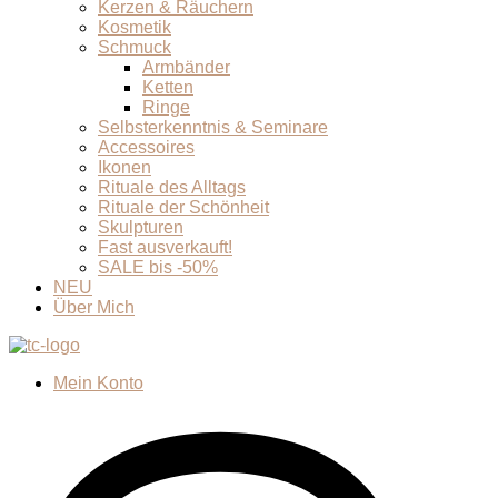
Kerzen & Räuchern
Kosmetik
Schmuck
Armbänder
Ketten
Ringe
Selbsterkenntnis & Seminare
Accessoires
Ikonen
Rituale des Alltags
Rituale der Schönheit
Skulpturen
Fast ausverkauft!
SALE bis -50%
NEU
Über Mich
Mein Konto