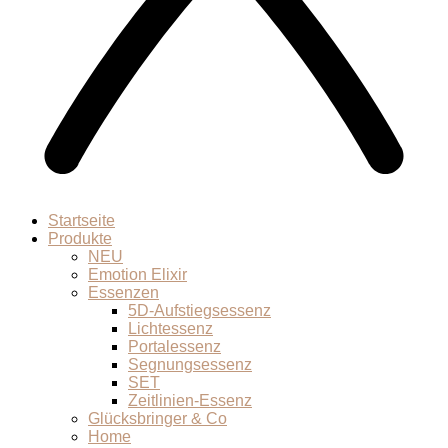
Startseite
Produkte
NEU
Emotion Elixir
Essenzen
5D-Aufstiegsessenz
Lichtessenz
Portalessenz
Segnungsessenz
SET
Zeitlinien-Essenz
Glücksbringer & Co
Home