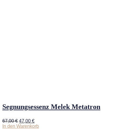
Segnungsessenz Melek Metatron
Ursprünglicher
Aktueller
67,00
€
47,00
€
Preis
Preis
In den Warenkorb