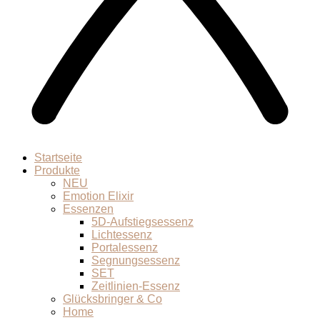
Startseite
Produkte
NEU
Emotion Elixir
Essenzen
5D-Aufstiegsessenz
Lichtessenz
Portalessenz
Segnungsessenz
SET
Zeitlinien-Essenz
Glücksbringer & Co
Home