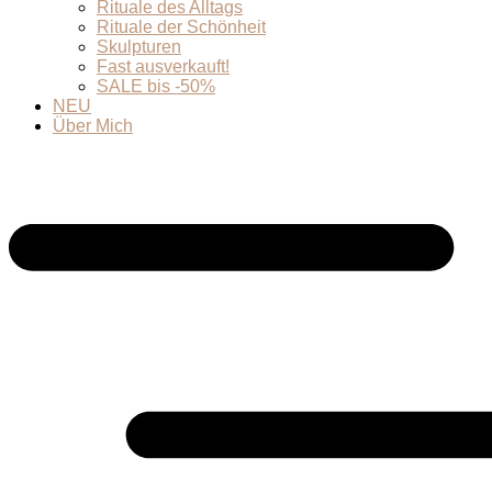
Rituale des Alltags
Rituale der Schönheit
Skulpturen
Fast ausverkauft!
SALE bis -50%
NEU
Über Mich