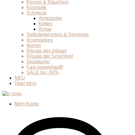
Kerzen & Räuchern
Kosmetik
Schmuck
Armbänder
Ketten
Ringe
Selbsterkenntnis & Seminare
Accessoires
Ikonen
Rituale des Alltags
Rituale der Schönheit
Skulpturen
Fast ausverkauft!
SALE bis -50%
NEU
Über Mich
Mein Konto