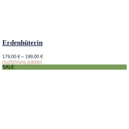
Erdenhüterin
179,00
€
–
199,00
€
Ausführung wählen
Dieses
SALE
Produkt
weist
mehrere
Varianten
auf.
Die
Optionen
können
auf
der
Produktseite
gewählt