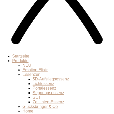
Startseite
Produkte
NEU
Emotion Elixir
Essenzen
5D-Aufstiegsessenz
Lichtessenz
Portalessenz
Segnungsessenz
SET
Zeitlinien-Essenz
Glücksbringer & Co
Home