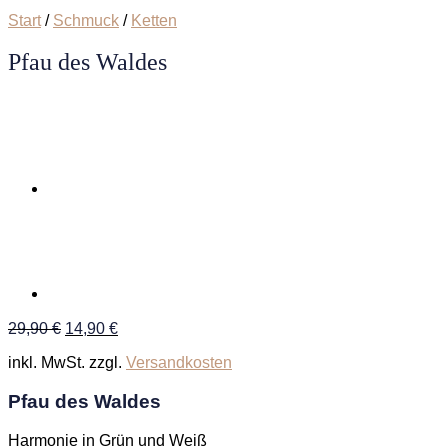
Start
/
Schmuck
/
Ketten
Pfau des Waldes
Ursprünglicher
Aktueller
29,90
€
14,90
€
Preis
Preis
inkl. MwSt.
zzgl.
Versandkosten
war:
ist:
29,90 €
14,90 €.
Pfau des Waldes
Harmonie in Grün und Weiß