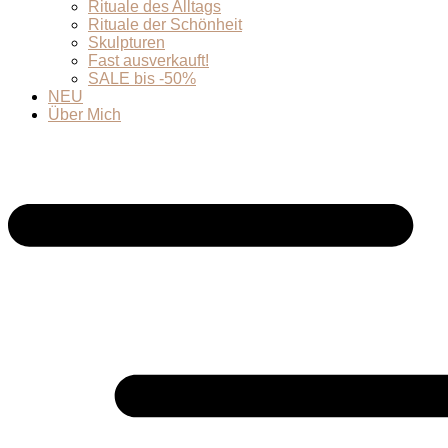
Rituale des Alltags
Rituale der Schönheit
Skulpturen
Fast ausverkauft!
SALE bis -50%
NEU
Über Mich