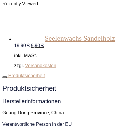
Recently Viewed
Seelenwachs Sandelholz
Ursprünglicher
Aktueller
19,90
€
9,90
€
Preis
Preis
inkl. MwSt.
war:
ist:
19,90 €
9,90 €.
zzgl.
Versandkosten
Produktsicherheit
Produktsicherheit
Herstellerinformationen
Guang Dong Province, China
Verantwortliche Person in der EU