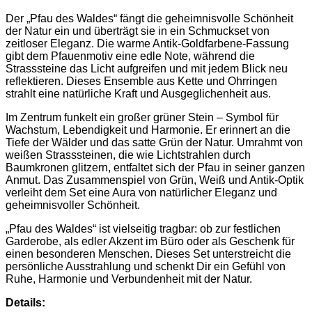
Der „Pfau des Waldes“ fängt die geheimnisvolle Schönheit
der Natur ein und überträgt sie in ein Schmuckset von
zeitloser Eleganz. Die warme Antik-Goldfarbene-Fassung
gibt dem Pfauenmotiv eine edle Note, während die
Strasssteine das Licht aufgreifen und mit jedem Blick neu
reflektieren. Dieses Ensemble aus Kette und Ohrringen
strahlt eine natürliche Kraft und Ausgeglichenheit aus.
Im Zentrum funkelt ein großer grüner Stein – Symbol für
Wachstum, Lebendigkeit und Harmonie. Er erinnert an die
Tiefe der Wälder und das satte Grün der Natur. Umrahmt von
weißen Strasssteinen, die wie Lichtstrahlen durch
Baumkronen glitzern, entfaltet sich der Pfau in seiner ganzen
Anmut. Das Zusammenspiel von Grün, Weiß und Antik-Optik
verleiht dem Set eine Aura von natürlicher Eleganz und
geheimnisvoller Schönheit.
„Pfau des Waldes“ ist vielseitig tragbar: ob zur festlichen
Garderobe, als edler Akzent im Büro oder als Geschenk für
einen besonderen Menschen. Dieses Set unterstreicht die
persönliche Ausstrahlung und schenkt Dir ein Gefühl von
Ruhe, Harmonie und Verbundenheit mit der Natur.
Details: