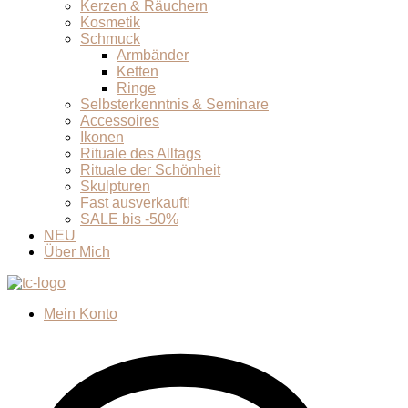
Kerzen & Räuchern
Kosmetik
Schmuck
Armbänder
Ketten
Ringe
Selbsterkenntnis & Seminare
Accessoires
Ikonen
Rituale des Alltags
Rituale der Schönheit
Skulpturen
Fast ausverkauft!
SALE bis -50%
NEU
Über Mich
Mein Konto