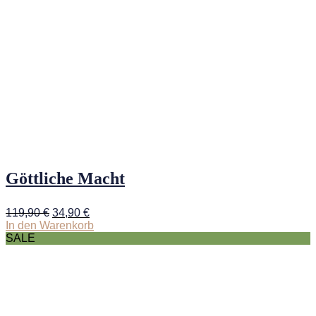
Göttliche Macht
Ursprünglicher
Aktueller
119,90
€
34,90
€
Preis
Preis
In den Warenkorb
war:
ist:
SALE
119,90 €
34,90 €.