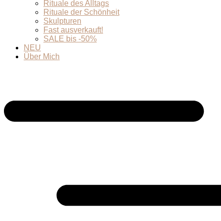
Rituale des Alltags
Rituale der Schönheit
Skulpturen
Fast ausverkauft!
SALE bis -50%
NEU
Über Mich