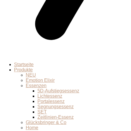
Startseite
Produkte
NEU
Emotion Elixir
Essenzen
5D-Aufstiegsessenz
Lichtessenz
Portalessenz
Segnungsessenz
SET
Zeitlinien-Essenz
Glücksbringer & Co
Home